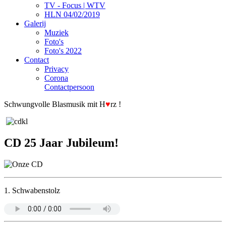
TV - Focus | WTV
HLN 04/02/2019
Galerij
Muziek
Foto's
Foto's 2022
Contact
Privacy
Corona
Contactpersoon
Schwungvolle Blasmusik mit H
♥
rz !
CD 25 Jaar Jubileum!
1. Schwabenstolz